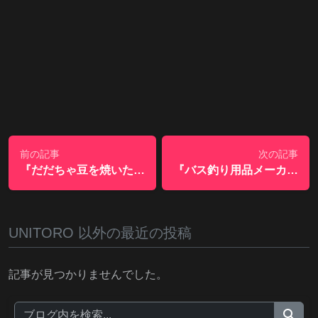
前の記事
次の記事
『だだちゃ豆を焼いたやつ＆2021年の夏と自転車走行中、下腹部に異変が起きた怪談？！』
『バス釣り用品メーカーのブランドロゴを250社くらい集めた結果』
UNITORO 以外の最近の投稿
記事が見つかりませんでした。