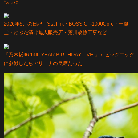
戦した
2026年5月の日記、Starlink・BOSS GT-1000Core・一風
堂・ねぶた漬け無人販売店・荒川改修工事など
『乃⽊坂46 14th YEAR BIRTHDAY LIVE 』in ビッグエッグ
に参戦したらアリーナの良席だった