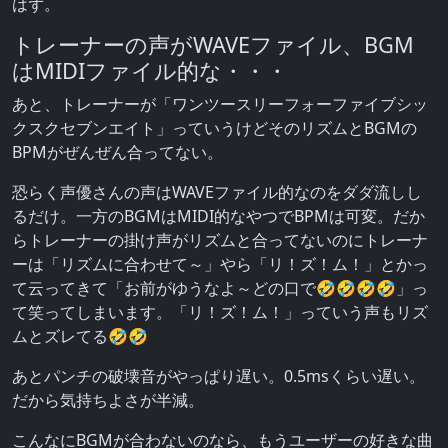
はず。
トレーナーの声がWAVEファイル、BGM
はMIDIファイル的な・・・
あと、トレーナーが「ワンツースリーフォーファイブシッ
クスクセブンエイト」っていうけどそのリズムとBGMの
BPMがぜんぜん合ってない。
恐らく声優さんの声はWAVEファイル的なのをダダ流しし
るだけ。一方のBGMはMIDI的なやつでBPMは可変。だか
らトレーナーの掛け声がリズムと合ってないのにトレーナ
ーは「リズムに合わせて～」やら「リ！ズ！ム！」とかっ
て云ってきて「お前がゆうなよ～どの口で🤣🤣🤣🤣」っ
て笑ってしまいます。「リ！ズ！ム！」っていう声もリズ
ムとズレてる🤣🤣
あとパンチの破壊音がやっぱり遅い。0.5msくらい遅い。
だから気持ちよさが半減。
こんなにBGMが合わないのなら、もうユーザーの好きな曲