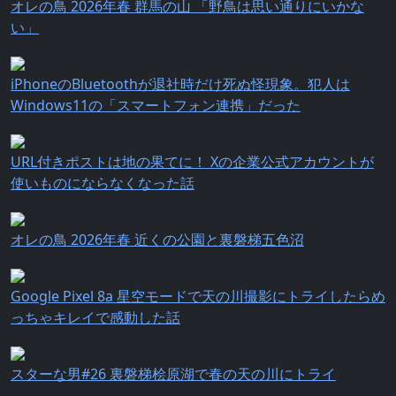
オレの鳥 2026年春 群馬の山 「野鳥は思い通りにいかな
い」
iPhoneのBluetoothが退社時だけ死ぬ怪現象。犯人は
Windows11の「スマートフォン連携」だった
URL付きポストは地の果てに！ Xの企業公式アカウントが
使いものにならなくなった話
オレの鳥 2026年春 近くの公園と裏磐梯五色沼
Google Pixel 8a 星空モードで天の川撮影にトライしたらめ
っちゃキレイで感動した話
スターな男#26 裏磐梯桧原湖で春の天の川にトライ