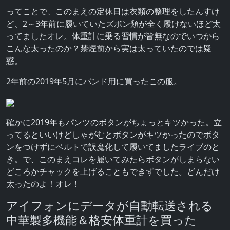
ってことで、このまえの定休日は衣類の整理をしたんすけ
ど、2～3年前に履いていたズボン類が全く履けないほど太
ってましたオレ。体重計に乗る習慣が皆無なのでいつから
こんな太ったのか？禁煙前から実は太っていたのでは疑
惑。
2年前の2019年5月にバンド用に買ったこの服。
確かに2019年もパンツのボタンがちょっとキツかった。立
ってるといいけどしゃがむとボタンがキツかったのでボタ
ンをつけずにベルトで誤魔化して履いてましたライブのと
き。で、このまえコレを履いてみたらボタンがしまらない
どころかチャックを上げることもできずでした。どんだけ
太ったのよ！オレ！
アイフォンにデータが自動転送される
中華製多機能＆格安体重計を買った