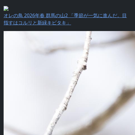
オレの鳥 2026年春 群馬の山2 「季節が一気に進んだ。目
指すはコルリと新緑キビタキ」