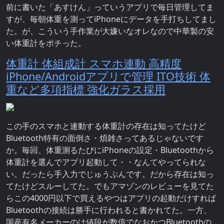
前に書いた「あすけん」っていうアプリで毎日管理してま
すが、毎朝体重を測ってiPhoneにデータを手打ちしてまし
た。が、こういう手作業が大嫌いなオレなので中華製の安
い体重計をポチった。
体重計 体組成計 スマホ連動 高精度
iPhone/Androidアプリで管理 ITO技術 体
重など多項指標 強化ガラス採用
この手のスマホと連動する体重計の存在は知ってたけど
Bluetooth特有の面倒さ・煩雑さってあるじゃないです
か。毎回、体重測るたびにiPhoneの設定・Bluetoothから
体重計を選んでアプリ起動して・・なんてやってられな
い。だったら手入力でじゅうぶんです。だから存在は知っ
てたけどスルーしてた。でもアマゾンのレビューを見てた
らこの4000円以下で買えるやつはアプリの起動だけすれば
Bluetoothの接続は勝手に行われると書かれてた。一方、
国産有名メーカーのは値段が数倍でなおかつBluetoothの