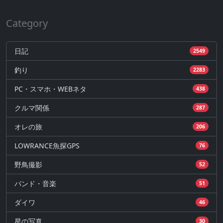
Category
日記
2549
釣り
2283
PC・スマホ・WEBネタ
438
クルマ関係
287
オレの旅
206
LOWRANCE魚探GPS
76
野鳥撮影
52
バンド・音楽
51
ダイワ
46
星の写真
30