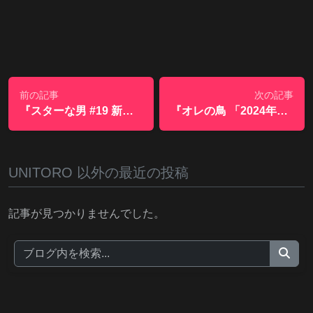
前の記事
次の記事
『スターな男 #19 新潟県村上市で夏銀河にトライしいい感じに👍』
『オレの鳥 「2024年５月10日 栃木県の1400m湿地でコサメビタキ祭り！コサFes.」』
UNITORO 以外の最近の投稿
記事が見つかりませんでした。