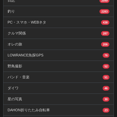
日記
2549
釣り
2283
PC・スマホ・WEBネタ
438
クルマ関係
287
オレの旅
206
LOWRANCE魚探GPS
76
野鳥撮影
52
バンド・音楽
51
ダイワ
46
星の写真
30
DAHON折りたたみ自転車
23