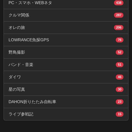
PC・スマホ・WEBネタ
438
クルマ関係
287
オレの旅
206
LOWRANCE魚探GPS
76
野鳥撮影
52
バンド・音楽
51
ダイワ
46
星の写真
30
DAHON折りたたみ自転車
23
ライブ参戦記
15