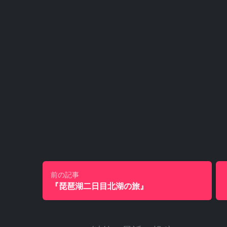
前の記事
『琵琶湖二日目北湖の旅』