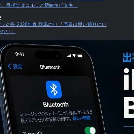
だ。目指すはコルリと新緑キビタキ」
オレの鳥 2026年春 群馬の山 「野鳥は思い通りにい
かない」