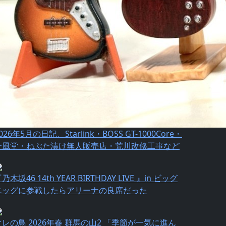
026年5月の日記、Starlink・BOSS GT-1000Core・
一風堂・ねぶた漬け無人販売店・荒川改修工事など
乃⽊坂46 14th YEAR BIRTHDAY LIVE 』in ビッグ
エッグに参戦したらアリーナの良席だった
オレの鳥 2026年春 群馬の山2 「季節が一気に進ん