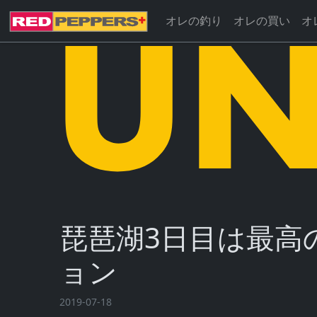
オレの釣り
オレの買い
オ
琵琶湖3日目は最高
ョン
2019-07-18