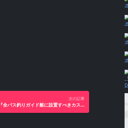
『
次の記事
『全バス釣りガイド艇に設置すべきカスタムシートjpの「ドライシートカバー（バスボート用）」』