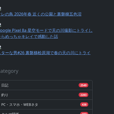
オレの鳥 2026年春 近くの公園と裏磐梯五色沼
oogle Pixel 8a 星空モードで天の川撮影にトライし
たらめっちゃキレイで感動した話
スターな男#26 裏磐梯桧原湖で春の天の川にトライ
ategory
日記
2549
釣り
2283
PC・スマホ・WEBネタ
438