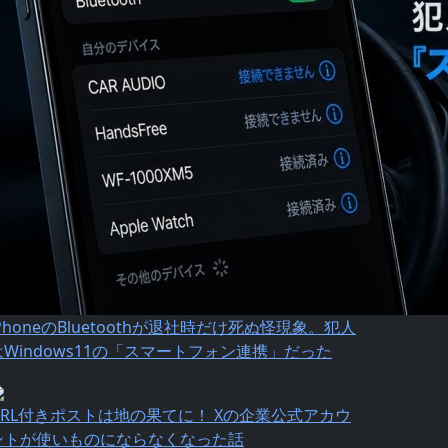
iPhoneのBluetoothが退社時だけ死ぬ怪現象。犯人
はWindows11の「スマートフォン連携」だった
URL付きポストは地の果てに！ Xの企業公式アカウ
ントが使いものにならなくなった話