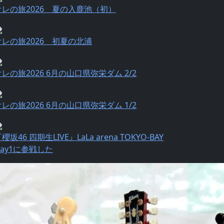
オレの旅2026 夏の入鹿池（初）
オレの旅2026 初夏の北浦
オレの旅2026 6月の山口県弥栄ダム 2/2
オレの旅2026 6月の山口県弥栄ダム 1/2
櫻坂46 四期生LIVE』LaLa arena TOKYO-BAY
Day1に参戦した