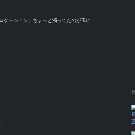
なロケーション。ちょっと濁ってたのが玉に
！
R
nt