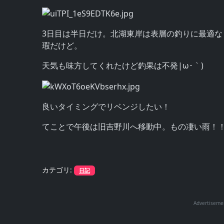
3日目は半日だけ。北湖東岸は表層の釣りに最適
瑕だけど。
天気も味方してくれたけど釣果は不発|ω･｀)
良いタイミングでリベンジしたい！
てことで午後は旧吉野川へ移動中。もの凄い雨！
カテゴリ:
日記
Advertiseme