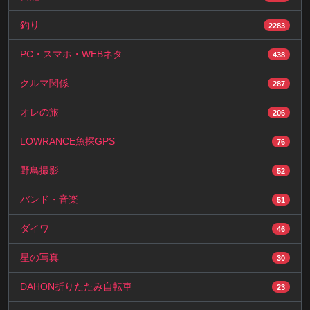
釣り
2283
PC・スマホ・WEBネタ
438
クルマ関係
287
オレの旅
206
LOWRANCE魚探GPS
76
野鳥撮影
52
バンド・音楽
51
ダイワ
46
星の写真
30
DAHON折りたたみ自転車
23