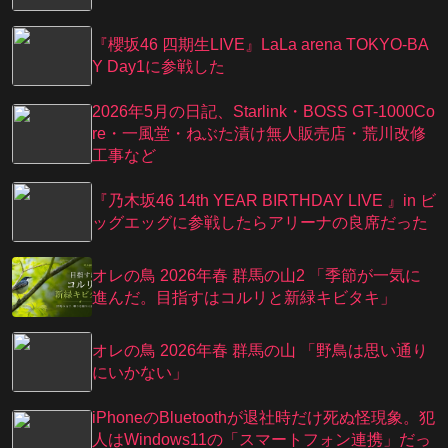
『櫻坂46 四期生LIVE』LaLa arena TOKYO-BA
Y Day1に参戦した
2026年5月の日記、Starlink・BOSS GT-1000Co
re・一風堂・ねぶた漬け無人販売店・荒川改修
工事など
『乃⽊坂46 14th YEAR BIRTHDAY LIVE 』in ビ
ッグエッグに参戦したらアリーナの良席だった
オレの鳥 2026年春 群馬の山2 「季節が一気に
進んだ。目指すはコルリと新緑キビタキ」
オレの鳥 2026年春 群馬の山 「野鳥は思い通り
にいかない」
iPhoneのBluetoothが退社時だけ死ぬ怪現象。犯
人はWindows11の「スマートフォン連携」だっ