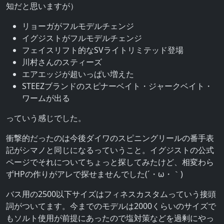
知だと思いますが）
リョーガがフルモデルチェンジ
イグジストがフルモデルチェンジ
フェイスリフト的なSVライトリミテッド登場
川村さんのスティーズ
エアエッジが超いっぱい増えた
STEEZブランドのスピナーベイト・ジャークベイト・
ワームが出る
っていう感じでした。
衝撃的だったのは今後ダイワのスピニングリールの番手表
記がシマノと同じになるっていうこと。イグジストの公式
ページでそれについてちょっと探してみたけど、相変わら
ずHPの作りがアレで探せませんでした(´・ω・｀)
バス用の2500以下サイズはフィネスカスタムっていう接頭
詞がついてます。今までのモデルは2000くらいのサイズで
もソルト使用が前提にあったので塩対策などを過剰にやっ