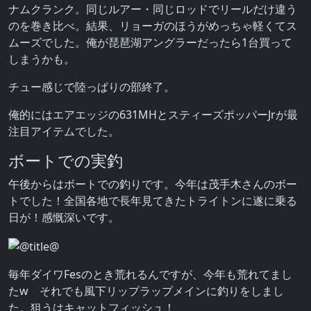
ナムクランク。同じルアー・同じロッドでリールだけ違う
のを巻き比べ。結果、リョーガのほうがめっちゃ軽くてス
ムーズでした。俺が琵琶湖アングラーだったら1台買って
しまうかも。
チュー感じで陸っぱりの部終了。
俺的にはエアエッジの631MHとスティーズポッパーJrが最
注目アイテムでした。
ボートでの実釣
午後からはボートでの釣りです。今年は茂手木さんのボー
トでした！全国各地で長年見てきたトライトンに遂に乗る
日が！感慨深いです。
毎年ダイワFesのとき荒れるんですが、今年も荒れてまし
たw それでも風下リップラップメインに釣りをしまし
た。狙うはキャットフィッシュ！