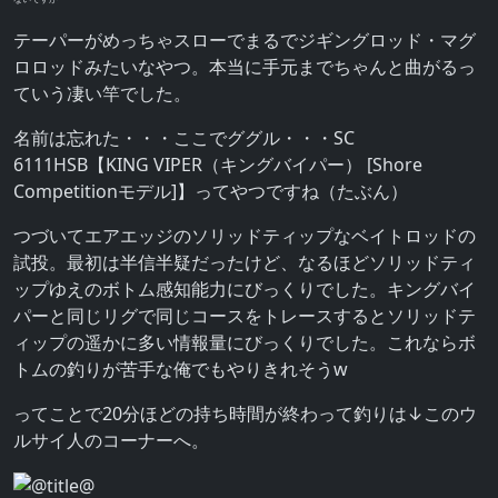
テーパーがめっちゃスローでまるでジギングロッド・マグ
ロロッドみたいなやつ。本当に手元までちゃんと曲がるっ
ていう凄い竿でした。
名前は忘れた・・・ここでググル・・・SC
6111HSB【KING VIPER（キングバイパー） [Shore
Competitionモデル]】ってやつですね（たぶん）
つづいてエアエッジのソリッドティップなベイトロッドの
試投。最初は半信半疑だったけど、なるほどソリッドティ
ップゆえのボトム感知能力にびっくりでした。キングバイ
パーと同じリグで同じコースをトレースするとソリッドテ
ィップの遥かに多い情報量にびっくりでした。これならボ
トムの釣りが苦手な俺でもやりきれそうw
ってことで20分ほどの持ち時間が終わって釣りは↓このウ
ルサイ人のコーナーへ。