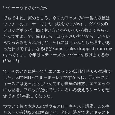
いやーーうるさかったw
でもですね、実のところ、今回のフェスでの一番の収穫は
ウッチーのコーナーでした（残念ですがw）。ダイワのD
フロッグポッパーJr.の使い方とかをいろいろ教えてもらっ
たんですよ。で、俺もほら、口うるさい方だから、いろい
ろ突っ込みを入れたけど、それにはちゃんとした理由があ
ったわけですよ。なるほどSome scales dropped from my
eyesですよ。今年はスティーズポッパーJrを投げまくるわ
(*´ω｀*)
で、そのときに使ってたエアエッジの631MHもいい塩梅で
した。63でMHってまーまーレアですからね。元からステ
ィーズにはあったらしいんですが庶民の味方、エアエッジ
にも登場。フロッグだけでなくいろいろ使えるシーンが想
像できて1本欲しくなった。
つづいて佐々木さんのボウ＆アローキャスト講座。このキ
ャストが有効なのは解るけど、老化し過ぎで速いキャスト