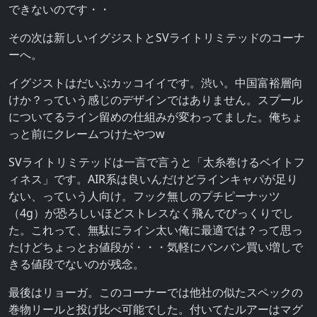
できないのです・・
その次は新しいイグジストとSVライトリミテッドのコーナ
ーへ。
イグジストはだいぶカッコイイです。渋い。中国富裕層向
けか？っていう感じのデザインではありません。スプール
についてるライン留めの仕組みが変わってました。俺ちょ
っと前にクレームつけたやつw
SVライトリミテッドは一言で言うと「太糸巻けるベイトフ
ィネス」です。AIR系は良いんだけどラインキャパが足り
ない、っていう人向け。フック無しのプチピーナッツ
（4g）が恐ろしいほどストレスなく飛んでびっくりでし
た。これって、無駄にライン太い俺に最適では？って思っ
たけどちょっとお値段が・・・気軽にバンバン買い増しで
きる値段でないのが残念。
最後はリョーガ。このコーナーでは他社の似たスペックの
巻物リールと投げ比べ可能でした。付いてたルアーはマグ