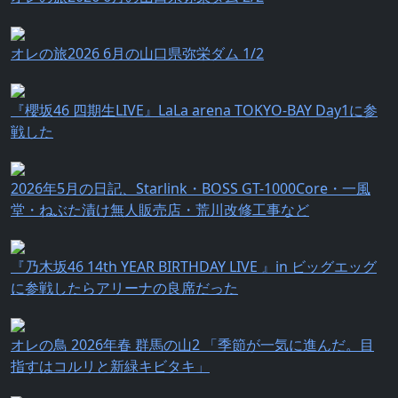
オレの旅2026 6月の山口県弥栄ダム 1/2
『櫻坂46 四期生LIVE』LaLa arena TOKYO-BAY Day1に参
戦した
2026年5月の日記、Starlink・BOSS GT-1000Core・一風
堂・ねぶた漬け無人販売店・荒川改修工事など
『乃⽊坂46 14th YEAR BIRTHDAY LIVE 』in ビッグエッグ
に参戦したらアリーナの良席だった
オレの鳥 2026年春 群馬の山2 「季節が一気に進んだ。目
指すはコルリと新緑キビタキ」