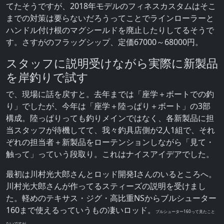
てたそうですが、2018年モデルのフィネスカスタムはそこ
までの対策は要らないだろうってことでラインローラーと
ハンドル付け根のマグシールドを廃止したりしてるそうで
す。さすがのフラッグシップ、定価67000～68000円。
スタッフに説明受けながら実際に新製品
を岸釣りで試す
で、現場に話を戻すと。去年までは「座学＋ボートでの釣
り」でしたが、今年は「座学＋陸っぱり＋ボート」の3部
構成。陸っぱりっても釣りメインではなく、各新製品に担
当スタッフが待機してて、我々釣具店側が2人1組で、それ
ぞれの担当者＋新製品をローテンションしながら「見て・
触って」っていう段取り。これはナイスアイデアでした。
最初は川村光大郎さんとロッド開発Iさんのいるところへ。
川村光大郎さんが作ってるスティーズの説明を受けまし
た。軽めのテキサス・ジグ・高比重NSからブルシューター
160まで使えるっていうもの凄いロッド。
ブルシューター160って見たこと
ないですが