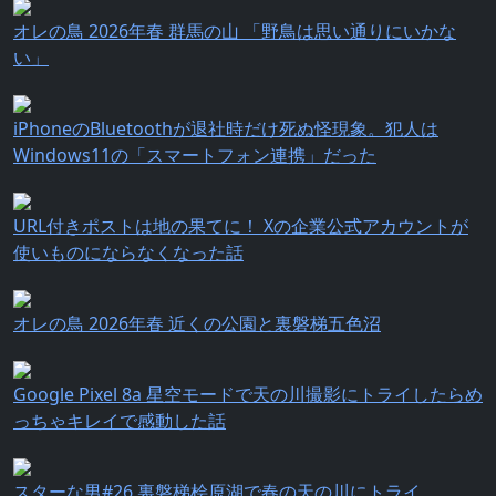
オレの鳥 2026年春 群馬の山 「野鳥は思い通りにいかな
い」
iPhoneのBluetoothが退社時だけ死ぬ怪現象。犯人は
Windows11の「スマートフォン連携」だった
URL付きポストは地の果てに！ Xの企業公式アカウントが
使いものにならなくなった話
オレの鳥 2026年春 近くの公園と裏磐梯五色沼
Google Pixel 8a 星空モードで天の川撮影にトライしたらめ
っちゃキレイで感動した話
スターな男#26 裏磐梯桧原湖で春の天の川にトライ