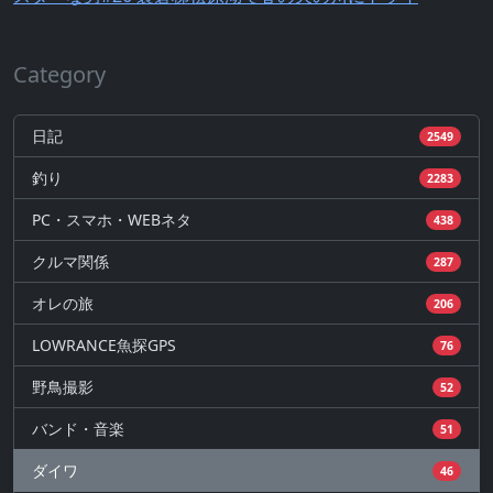
Category
日記
2549
釣り
2283
PC・スマホ・WEBネタ
438
クルマ関係
287
オレの旅
206
LOWRANCE魚探GPS
76
野鳥撮影
52
バンド・音楽
51
ダイワ
46