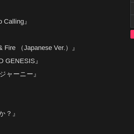
alling』
Fire （Japanese Ver.）』
D GENESIS』
・ジャーニー』
か？』