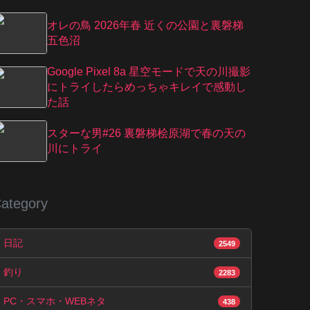
オレの鳥 2026年春 近くの公園と裏磐梯
五色沼
Google Pixel 8a 星空モードで天の川撮影
にトライしたらめっちゃキレイで感動し
た話
スターな男#26 裏磐梯桧原湖で春の天の
川にトライ
ategory
日記
2549
釣り
2283
PC・スマホ・WEBネタ
438