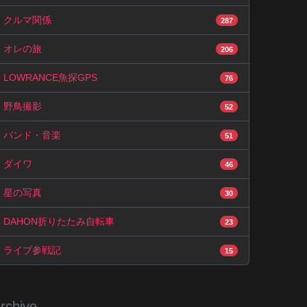
クルマ関係
287
オレの旅
206
LOWRANCE魚探GPS
76
野鳥撮影
52
バンド・音楽
51
ダイワ
46
星の写真
30
DAHON折りたたみ自転車
23
ライブ参戦記
15
rchive