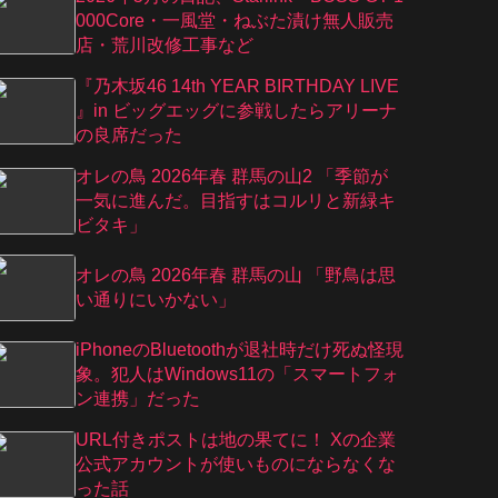
000Core・一風堂・ねぶた漬け無人販売
店・荒川改修工事など
『乃⽊坂46 14th YEAR BIRTHDAY LIVE
』in ビッグエッグに参戦したらアリーナ
の良席だった
オレの鳥 2026年春 群馬の山2 「季節が
一気に進んだ。目指すはコルリと新緑キ
ビタキ」
オレの鳥 2026年春 群馬の山 「野鳥は思
い通りにいかない」
iPhoneのBluetoothが退社時だけ死ぬ怪現
象。犯人はWindows11の「スマートフォ
ン連携」だった
URL付きポストは地の果てに！ Xの企業
公式アカウントが使いものにならなくな
った話