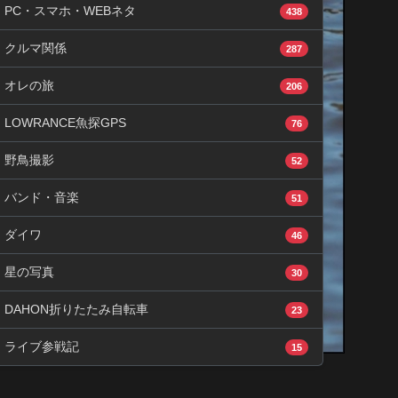
PC・スマホ・WEBネタ
438
クルマ関係
287
オレの旅
206
LOWRANCE魚探GPS
76
野鳥撮影
52
バンド・音楽
51
ダイワ
46
星の写真
30
DAHON折りたたみ自転車
23
ライブ参戦記
15