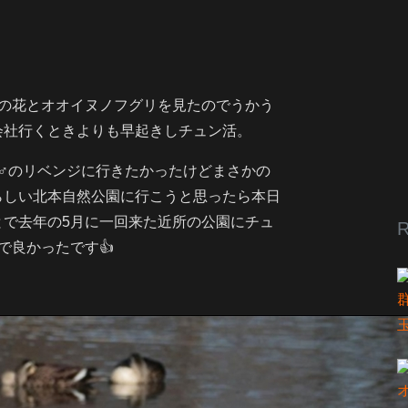
菜の花とオオイヌノフグリを見たのでうかう
会社行くときよりも早起きしチュン活。
♂のリベンジに行きたかったけどまさかの
らしい北本自然公園に行こうと思ったら本日
とで去年の5月に一回来た近所の公園にチュ
R
で良かったです👍