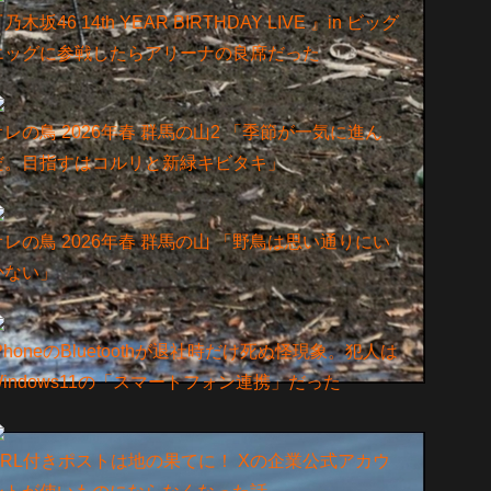
乃⽊坂46 14th YEAR BIRTHDAY LIVE 』in ビッグ
エッグに参戦したらアリーナの良席だった
オレの鳥 2026年春 群馬の山2 「季節が一気に進ん
だ。目指すはコルリと新緑キビタキ」
オレの鳥 2026年春 群馬の山 「野鳥は思い通りにい
かない」
iPhoneのBluetoothが退社時だけ死ぬ怪現象。犯人は
Windows11の「スマートフォン連携」だった
URL付きポストは地の果てに！ Xの企業公式アカウ