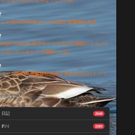
ントが使いものにならなくなった話
オレの鳥 2026年春 近くの公園と裏磐梯五色沼
oogle Pixel 8a 星空モードで天の川撮影にトライし
たらめっちゃキレイで感動した話
スターな男#26 裏磐梯桧原湖で春の天の川にトライ
ategory
日記
2549
釣り
2283