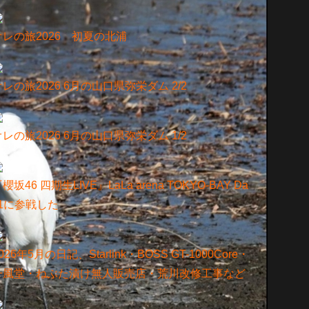
オレの旅2026 初夏の北浦
オレの旅2026 6月の山口県弥栄ダム 2/2
オレの旅2026 6月の山口県弥栄ダム 1/2
櫻坂46 四期生LIVE』LaLa arena TOKYO-BAY Da
y1に参戦した
026年5月の日記、Starlink・BOSS GT-1000Core・
一風堂・ねぶた漬け無人販売店・荒川改修工事など