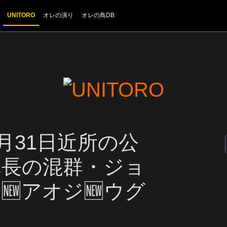
UNITORO
オレの演り
オレの鳥DB
1月31日近所の公
隊長の混群・ジョ
アオジ🆕ウグ