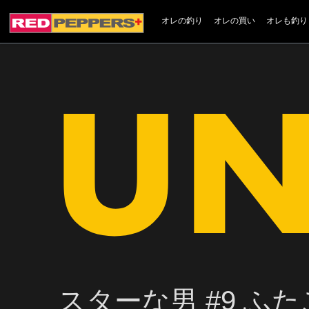
オレの釣り
オレの買い
オレも釣り
スターな男 #9 ふた