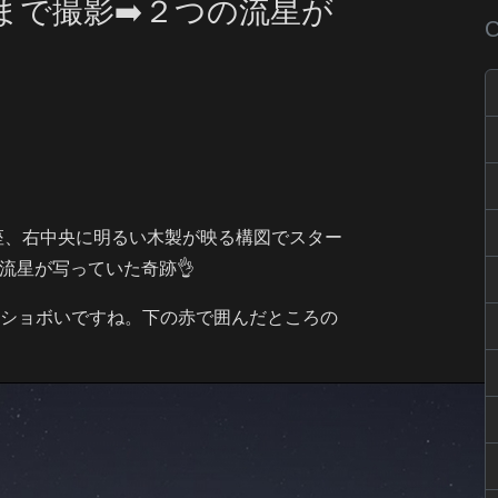
分まで撮影➡️２つの流星が
C
座、右中央に明るい木製が映る構図でスター
流星が写っていた奇跡👌
もショボいですね。下の赤で囲んだところの