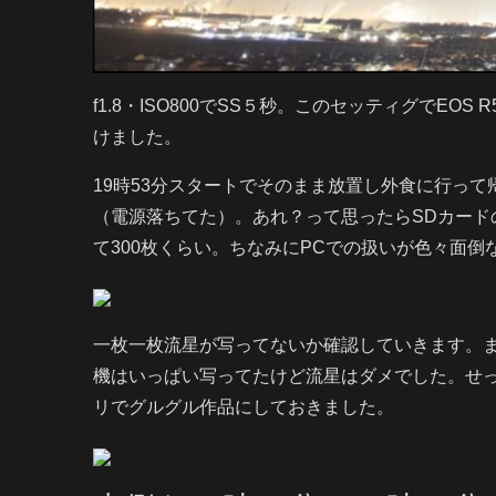
f1.8・ISO800でSS５秒。このセッティグでEO
けました。
19時53分スタートでそのまま放置し外食に行っ
（電源落ちてた）。あれ？って思ったらSDカードの
て300枚くらい。ちなみにPCでの扱いが色々面倒
一枚一枚流星が写ってないか確認していきます。
機はいっぱい写ってたけど流星はダメでした。せ
リでグルグル作品にしておきました。