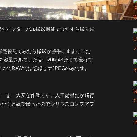
S R5のインターバル撮影機能でひたすら撮り続
て帰宅後見てみたら撮影が勝手に止まってた
容量フルでした🤣 20時43分まで撮れて
なのでRAWでは記録せずJPEGのみです。
G
まーまー大変な作業です。人工衛星だか飛行
っかく連続で撮ったのでシリウスコンプアプ