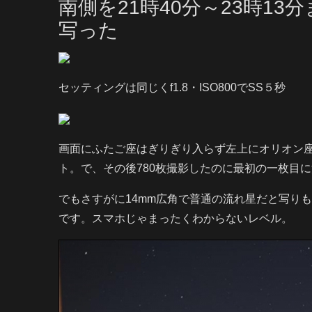
南側を21時40分～23時13
写った
セッティングは同じくf1.8・ISO800でSS５秒
画面にふたご座はぎりぎり入らず左上にオリオン
ト。で、その後780枚撮影したのに最初の一枚目に
でもさすがに14mm広角で普通の流れ星だと写り
です。スマホじゃまったくわからないレベル。