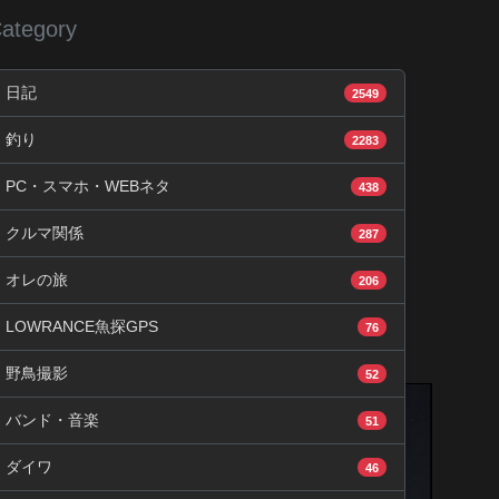
ategory
日記
2549
釣り
2283
PC・スマホ・WEBネタ
438
クルマ関係
287
オレの旅
206
LOWRANCE魚探GPS
76
野鳥撮影
52
バンド・音楽
51
ダイワ
46