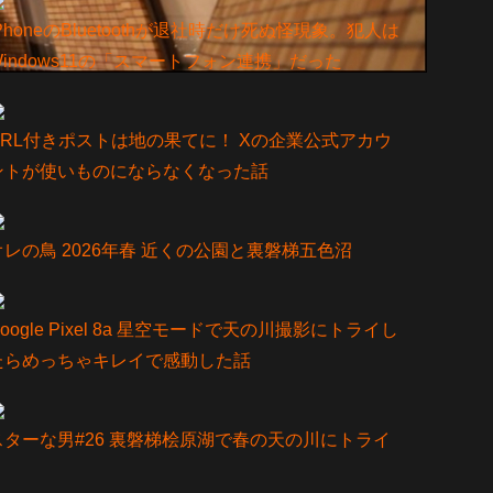
iPhoneのBluetoothが退社時だけ死ぬ怪現象。犯人は
Windows11の「スマートフォン連携」だった
URL付きポストは地の果てに！ Xの企業公式アカウ
ントが使いものにならなくなった話
オレの鳥 2026年春 近くの公園と裏磐梯五色沼
oogle Pixel 8a 星空モードで天の川撮影にトライし
たらめっちゃキレイで感動した話
スターな男#26 裏磐梯桧原湖で春の天の川にトライ