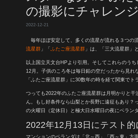
の撮影にチャレン
2022-12-21
毎年ほぼ安定して、多くの流星が流れる３つの
流星群
」「
ふたご座流星群
」は、「三大流星群」
以上国立天文台HPより引用。そしてこれらのうち
12月。子供のころ冬は毎日鉛の空だったから見れ
「ふたご座流星群」に30数年の時を経て関東でト
つっても2022年のふたご座流星群は月明かりと
ん。もし好条件なら山梨とか長野に遠征もあり？
の火曜日（定休日）と極大日水曜日の夜にベラン
2022年12月13日にテスト
マンションのベランダは「北～西」「西～東」方面