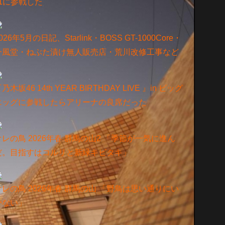
y1に参戦した
026年5月の日記、Starlink・BOSS GT-1000Core・
一風堂・ねぶた漬け無人販売店・荒川改修工事など
乃⽊坂46 14th YEAR BIRTHDAY LIVE 』in ビッグ
エッグに参戦したらアリーナの良席だった
オレの鳥 2026年春 群馬の山2 「季節が一気に進ん
だ。目指すはコルリと新緑キビタキ」
オレの鳥 2026年春 群馬の山 「野鳥は思い通りにい
かない」