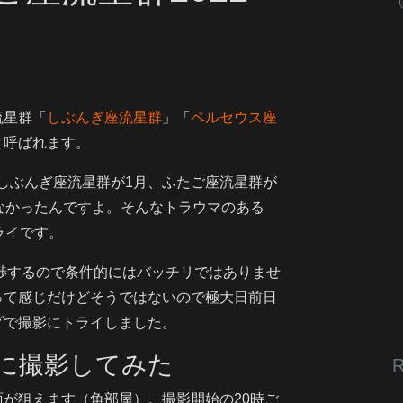
ジ
流星群「
しぶんぎ座流星群
」「
ペルセウス座
と呼ばれます。
しぶんぎ座流星群が1月、ふたご座流星群が
なかったんですよ。そんなトラウマのある
ライです。
干渉するので条件的にはバッチリではありませ
って感じだけどそうではないので極大日前日
ダで撮影にトライしました。
的に撮影してみた
R
が狙えます（角部屋）。撮影開始の20時ご