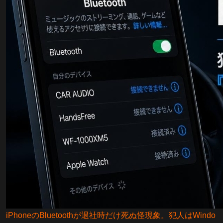
iPhoneのBluetoothが退社時だけ死ぬ怪現象。犯人はWindo