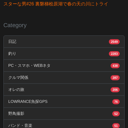
スターな男#26 裏磐梯桧原湖で春の天の川にトライ
Category
日記
2549
釣り
2283
PC・スマホ・WEBネタ
438
クルマ関係
287
オレの旅
206
LOWRANCE魚探GPS
76
野鳥撮影
52
バンド・音楽
51