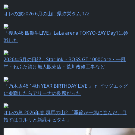
オレの旅2026 6月の山口県弥栄ダム 1/2
『櫻坂46 四期生LIVE』LaLa arena TOKYO-BAY Day1に参
戦した
2026年5月の日記、Starlink・BOSS GT-1000Core・一風
堂・ねぶた漬け無人販売店・荒川改修工事など
『乃⽊坂46 14th YEAR BIRTHDAY LIVE 』in ビッグエッグ
に参戦したらアリーナの良席だった
オレの鳥 2026年春 群馬の山2 「季節が一気に進んだ。目
指すはコルリと新緑キビタキ」