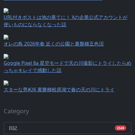
URL付きポストは地の果てに！ Xの企業公式アカウントが
使いものにならなくなった話
オレの鳥 2026年春 近くの公園と裏磐梯五色沼
Google Pixel 8a 星空モードで天の川撮影にトライしたらめ
っちゃキレイで感動した話
スターな男#26 裏磐梯桧原湖で春の天の川にトライ
Category
日記
2549