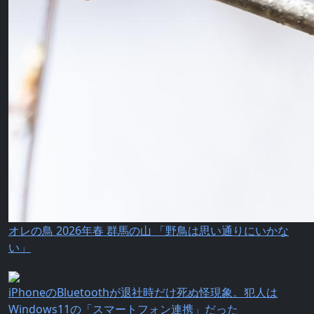
オレの鳥 2026年春 群馬の山 「野鳥は思い通りにいかな
い」
iPhoneのBluetoothが退社時だけ死ぬ怪現象。犯人は
Windows11の「スマートフォン連携」だった