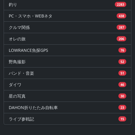
釣り
2283
PC・スマホ・WEBネタ
438
クルマ関係
287
オレの旅
206
LOWRANCE魚探GPS
76
野鳥撮影
52
バンド・音楽
51
ダイワ
46
星の写真
30
DAHON折りたたみ自転車
23
ライブ参戦記
15