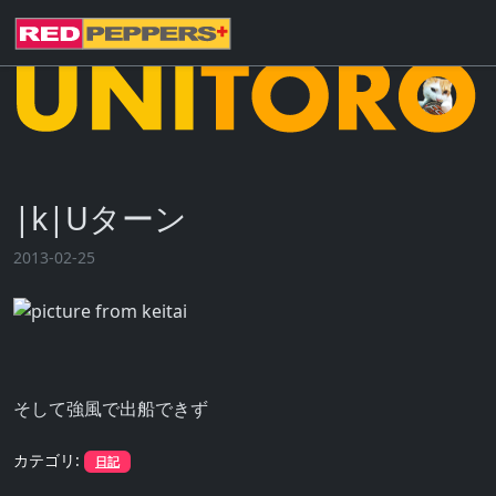
|k|Uターン
2013-02-25
そして強風で出船できず
カテゴリ:
日記