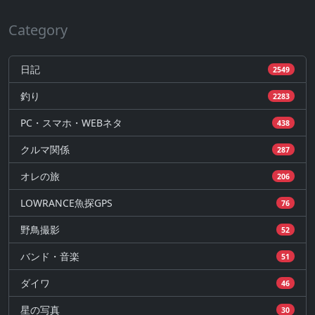
Category
日記
2549
釣り
2283
PC・スマホ・WEBネタ
438
クルマ関係
287
オレの旅
206
LOWRANCE魚探GPS
76
野鳥撮影
52
バンド・音楽
51
ダイワ
46
星の写真
30