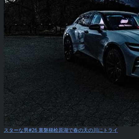
スターな男#26 裏磐梯桧原湖で春の天の川にトライ