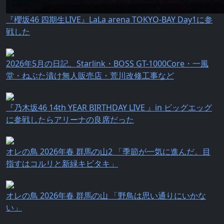
『櫻坂46 四期生LIVE』LaLa arena TOKYO-BAY Day1に参
戦した
2026年5月の日記、Starlink・BOSS GT-1000Core・一風
堂・ねぶた漬け無人販売店・荒川改修工事など
『乃⽊坂46 14th YEAR BIRTHDAY LIVE 』in ビッグエッグ
に参戦したらアリーナの良席だった
オレの鳥 2026年春 群馬の山2 「季節が一気に進んだ。目
指すはコルリと新緑キビタキ」
オレの鳥 2026年春 群馬の山 「野鳥は思い通りにいかな
い」