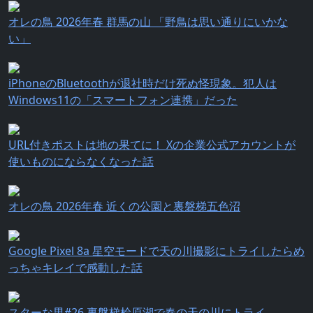
オレの鳥 2026年春 群馬の山 「野鳥は思い通りにいかな
い」
iPhoneのBluetoothが退社時だけ死ぬ怪現象。犯人は
Windows11の「スマートフォン連携」だった
URL付きポストは地の果てに！ Xの企業公式アカウントが
使いものにならなくなった話
オレの鳥 2026年春 近くの公園と裏磐梯五色沼
Google Pixel 8a 星空モードで天の川撮影にトライしたらめ
っちゃキレイで感動した話
スターな男#26 裏磐梯桧原湖で春の天の川にトライ