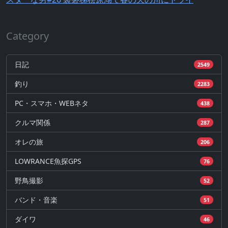
Category
日記
2549
釣り
2283
PC・スマホ・WEBネタ
438
クルマ関係
287
オレの旅
206
LOWRANCE魚探GPS
76
野鳥撮影
52
バンド・音楽
51
ダイワ
46