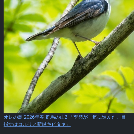
オレの鳥 2026年春 群馬の山2 「季節が一気に進んだ。目
指すはコルリと新緑キビタキ」