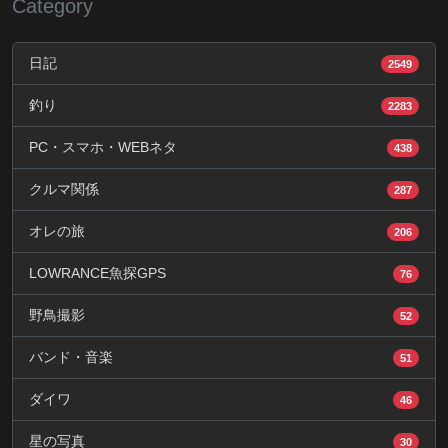
Category
日記
2549
釣り
2283
PC・スマホ・WEBネタ
438
クルマ関係
287
オレの旅
206
LOWRANCE魚探GPS
76
野鳥撮影
52
バンド・音楽
51
ダイワ
46
星の写真
30