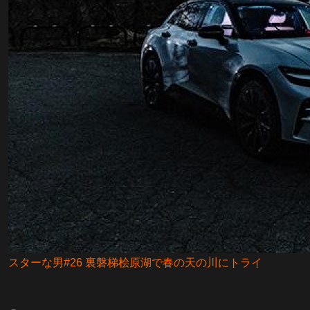
スターな男#26 裏磐梯桧原湖で春の天の川にトライ