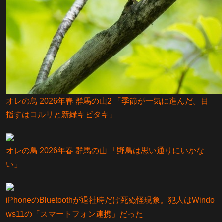
オレの鳥 2026年春 群馬の山2 「季節が一気に進んだ。目
指すはコルリと新緑キビタキ」
オレの鳥 2026年春 群馬の山 「野鳥は思い通りにいかな
い」
iPhoneのBluetoothが退社時だけ死ぬ怪現象。犯人はWindo
ws11の「スマートフォン連携」だった