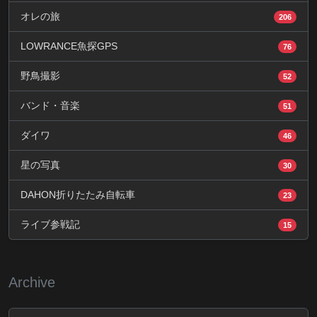
オレの旅
206
LOWRANCE魚探GPS
76
野鳥撮影
52
バンド・音楽
51
ダイワ
46
星の写真
30
DAHON折りたたみ自転車
23
ライブ参戦記
15
Archive