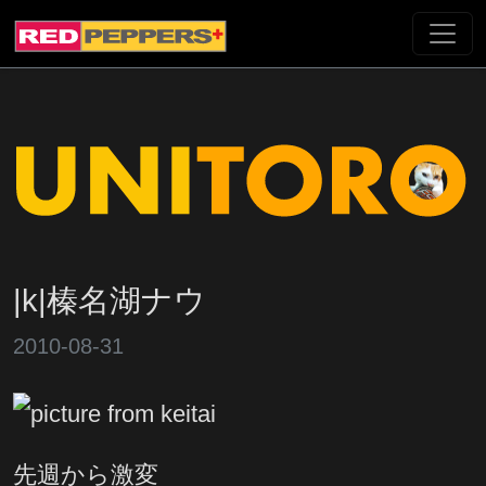
|k|榛名湖ナウ
2010-08-31
先週から激変