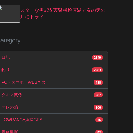
スターな男#26 裏磐梯桧原湖で春の天の
川にトライ
ategory
日記
2549
釣り
2283
PC・スマホ・WEBネタ
438
クルマ関係
287
オレの旅
206
LOWRANCE魚探GPS
76
野鳥撮影
52