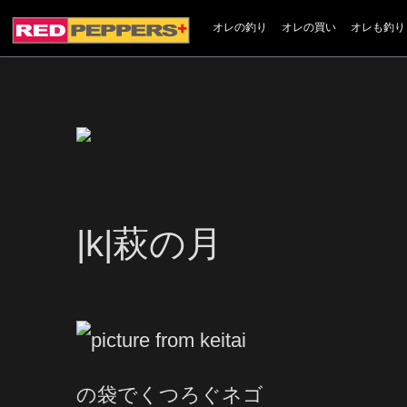
オレの釣り
オレの買い
オレも釣り
|k|萩の月
の袋でくつろぐネゴ