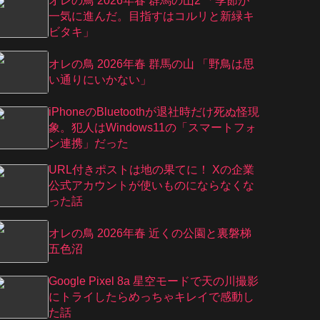
オレの鳥 2026年春 群馬の山2 「季節が
一気に進んだ。目指すはコルリと新緑キ
ビタキ」
オレの鳥 2026年春 群馬の山 「野鳥は思
い通りにいかない」
iPhoneのBluetoothが退社時だけ死ぬ怪現
象。犯人はWindows11の「スマートフォ
ン連携」だった
URL付きポストは地の果てに！ Xの企業
公式アカウントが使いものにならなくな
った話
オレの鳥 2026年春 近くの公園と裏磐梯
五色沼
Google Pixel 8a 星空モードで天の川撮影
にトライしたらめっちゃキレイで感動し
た話