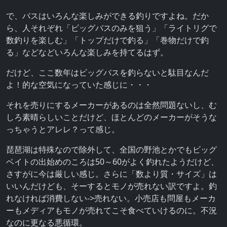
で、バスはいろんな楽しみができる釣りですよね。だか
ら、人それぞれ「ビッグバスのみを狙う」「ライトリグで
数釣りを楽しむ」「トップだけで釣る」「巻物だけで釣
る」などなどいろんな楽しみを持てるはず。
だけど、ここ数年はビッグバスを釣らないと駄目なんだ
よ！的な空気になっていた感じに・・・
それを売りにするメーカーがあるのは全然問題ないし、む
しろ素晴らしいことだけど、ほとんどのメーカーがそうな
っちゃうとアレレ？って感じ。
琵琶湖は特殊なので除外して、全国の野池とかでもビッグ
ベイトの出始めのころは50～60がよく釣れたようだけど、
さすがに今は厳しい感じ。さらに「数より質・サイズ」は
いいんだけども、そーするとモノが売れない訳ですよ。釣
れなければ消費しない->売れない。小売店も問屋もメーカ
ーもメディアもモノが売れてこそ食べていけるのに。不況
なのに更なる悪循環。