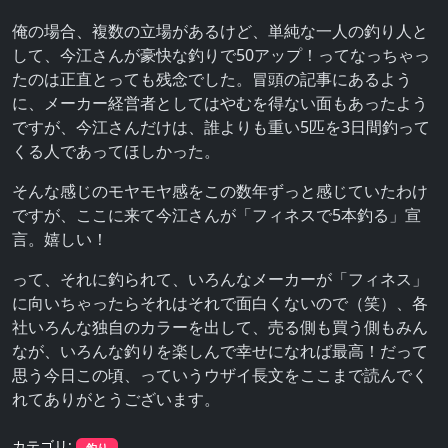
俺の場合、複数の立場があるけど、単純な一人の釣り人と
して、今江さんが豪快な釣りで50アップ！ってなっちゃっ
たのは正直とっても残念でした。冒頭の記事にあるよう
に、メーカー経営者としてはやむを得ない面もあったよう
ですが、今江さんだけは、誰よりも重い5匹を3日間釣って
くる人であってほしかった。
そんな感じのモヤモヤ感をこの数年ずっと感じていたわけ
ですが、ここに来て今江さんが「フィネスで5本釣る」宣
言。嬉しい！
って、それに釣られて、いろんなメーカーが「フィネス」
に向いちゃったらそれはそれで面白くないので（笑）、各
社いろんな独自のカラーを出して、売る側も買う側もみん
なが、いろんな釣りを楽しんで幸せになれば最高！だって
思う今日この頃、っていうウザイ長文をここまで読んでく
れてありがとうございます。
カテゴリ:
釣り