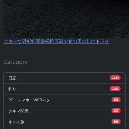
スターな男#26 裏磐梯桧原湖で春の天の川にトライ
Category
日記
2549
釣り
2283
PC・スマホ・WEBネタ
438
クルマ関係
287
オレの旅
206