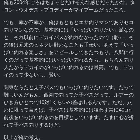
俺も2004年ごろはちょっとだけそんな感じだったかな。タ
ロン～ウオデス～ブロディーがマイブームだったころ。
でも、幸か不幸か、俺はもともとエサ釣りマンでありセコ
釣りマンなので、基本的には「いっぱい釣りたい」派なの
と、それ以前にデカイバスが釣れなかったので（恥）、そ
の後は元来のヒネクレ野郎なことも手伝い、あえて「いっ
ぱい釣れる楽しさ」をアピールしてきたつもり。八郎に行
くのだって基本的にはいっぱい釣れるから。もちろん釣り
人だからデカイのがいっぱい釣れるのは最高。でも、デカ
イのって少ないし、賢い。
関東ならたとえ子バスでもいっぱい釣りたいです。だって
難しいんだもん。西湖で釣ってた子バスだって、ルアーの
ひき方ひとつで10対1くらいの差は出るんです。ただ、八
郎に限って言えば、子バスは基本的には狙わず常に40cm
前後をいっぱい釣るのを目標としています。たまに心が折
れて子バス釣りするけど。
以上が俺の考え。