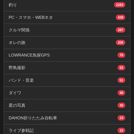
釣り
2283
PC・スマホ・WEBネタ
438
クルマ関係
287
オレの旅
206
LOWRANCE魚探GPS
76
野鳥撮影
52
バンド・音楽
51
ダイワ
46
星の写真
30
DAHON折りたたみ自転車
23
ライブ参戦記
15