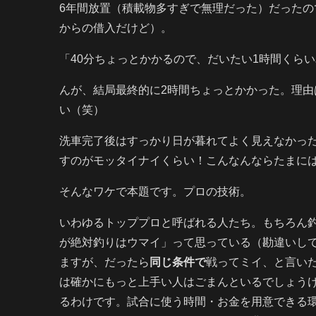
6年間放置（積載物多すぎで無理だった）だったの
からの借入だけど）。
「40分ちょっとかかるので、だいたい1時間くら
んが、結局最終的に2時間ちょっとかかった。理
い（笑）
洗車完了後はすっかり日が暮れてよく見えなかっ
すのがモッタイナイくらい！こんなんならたまに
そんなワケで本題です。プロの技術。
いわゆるトッププロと呼ばれる人たち。もちろん
が絶対釣りはウマイ」って思っている（勘違いし
ますが、だったら
同じ条件で
戦ってミイ、と言い
は確かにもっと上手い人はごまんといるでしょう
るわけです。試合に使う時間・お金を用意できる