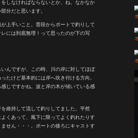
りをしなければならないとか、ね。なかなか
い部分だと思います。
船が上手いこと。普段からボートで釣りして
オレには到底無理！って思ったのが下の写
らいんですが、この時、川の岸に対してほぼ
わったけど基本的には岸へ吹き付ける方向。
る感じですかね。波と岸の木が傾いている感
行を維持して流して釣りしてました。平然
はよくあって、風下に限ってよく釣れたりす
りません・・・。ボートの後ろにキャストす