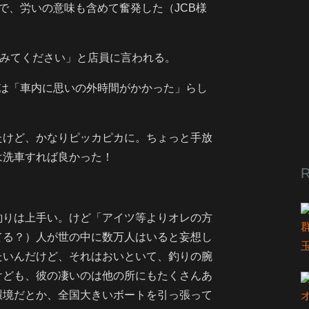
で、労いの意味も含めて奮発した（JCB様
いみてください」と店員に言われる。
由は「車内に思いの外時間がかかった」らし
たけど、かなりピッカピカに。ちょっと手放
は洗車すれば良かった！
R
釣りは上手い。けど「アイツ等よりオレの方
てる？）人が世の中に数万人はいると妄想し
たいんだけど、それはおいといて、釣りの腕
けども、彼の凄いのは他の所にもたくさんあ
環境だとか、全国大きいボートを引っ張って