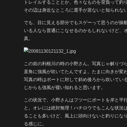
トレイルすることとか、色々なものを背負って釣
その辺は身近なところに選手が居ないと知られな
でも、目に見える部分でもスゲーって思うのが操
いる人なら普通にこなせるのかもしれないけど、
真。
この前の利根川の時の小野さん。写真じゃ解りづ
直角に強風が吹いてたんですよ。たまに向きが変
写真の時はボートに対して斜め後ろから吹いてい
じからも強風が窺い知れると思います。
この状況で、小野さんはフツーにボートを岸と平
と。オレには絶対無理！ハチロウでもこんな状況
ることも多いけど、風上に頭向けないと釣りにな
る感じに。