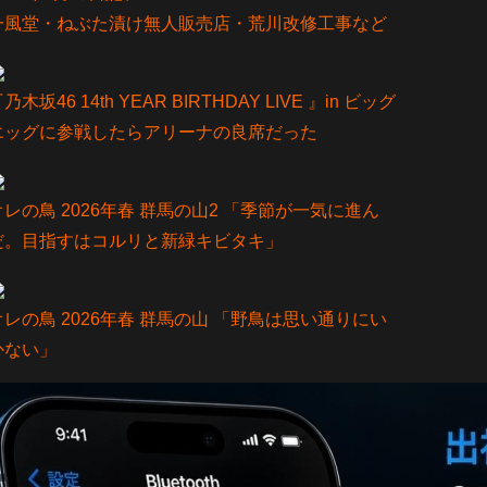
一風堂・ねぶた漬け無人販売店・荒川改修工事など
乃⽊坂46 14th YEAR BIRTHDAY LIVE 』in ビッグ
エッグに参戦したらアリーナの良席だった
オレの鳥 2026年春 群馬の山2 「季節が一気に進ん
だ。目指すはコルリと新緑キビタキ」
オレの鳥 2026年春 群馬の山 「野鳥は思い通りにい
かない」