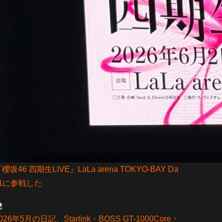
櫻坂46 四期生LIVE』LaLa arena TOKYO-BAY Da
y1に参戦した
026年5月の日記、Starlink・BOSS GT-1000Core・