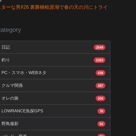
スターな男#26 裏磐梯桧原湖で春の天の川にトライ
ategory
日記
2549
釣り
2283
PC・スマホ・WEBネタ
438
クルマ関係
287
オレの旅
206
LOWRANCE魚探GPS
76
野鳥撮影
52