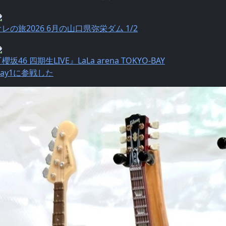
オレの旅2026 6月の山口県弥栄ダム 1/2
櫻坂46 四期生LIVE』LaLa arena TOKYO-BAY
Day1に参戦した