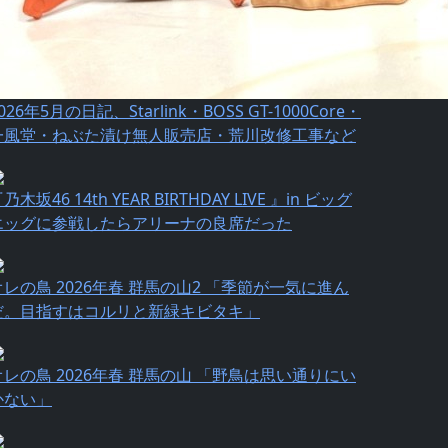
026年5月の日記、Starlink・BOSS GT-1000Core・
一風堂・ねぶた漬け無人販売店・荒川改修工事など
乃⽊坂46 14th YEAR BIRTHDAY LIVE 』in ビッグ
エッグに参戦したらアリーナの良席だった
オレの鳥 2026年春 群馬の山2 「季節が一気に進ん
だ。目指すはコルリと新緑キビタキ」
オレの鳥 2026年春 群馬の山 「野鳥は思い通りにい
かない」