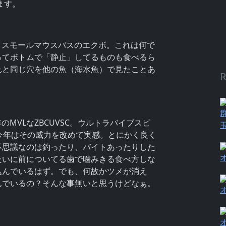
ます。
。スモールマウスバスのエクボ。これは何で
ってボトムで「静止」してるものも食べるら
れと同じ穴を他の魚（海水魚）で見たことあ
R
MVLなZBCUVSC。ウルトラバイブスピ
今年はその威力を改めて実感。とにかく良く
不思議なのは釣ったり、バイトあったりした
たいに前についてる歯で噛みきる食べ方しな
込んでいるはず。でも、何故かツメが消え
んでいるの？そんな事無いと思うけどなぁ。