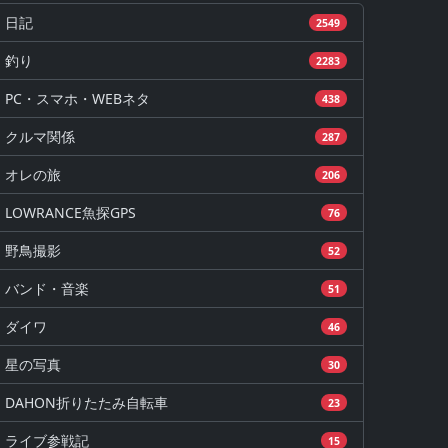
日記
2549
釣り
2283
PC・スマホ・WEBネタ
438
クルマ関係
287
オレの旅
206
LOWRANCE魚探GPS
76
野鳥撮影
52
バンド・音楽
51
ダイワ
46
星の写真
30
DAHON折りたたみ自転車
23
ライブ参戦記
15