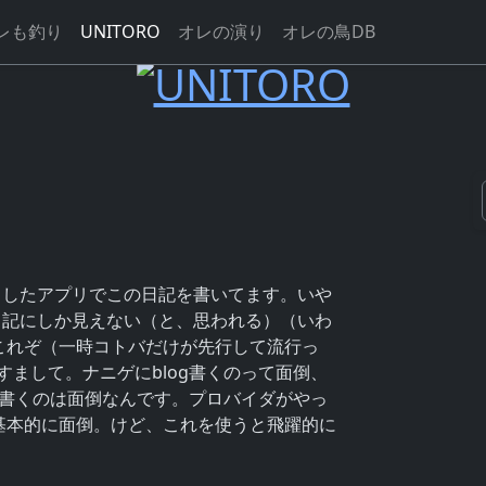
レも釣り
UNITORO
オレの演り
オレの鳥DB
スとしたアプリでこの日記を書いてます。いや
の日記にしか見えない（と、思われる）（いわ
。これぞ（一時コトバだけが先行して流行っ
すまして。ナニゲにblog書くのって面倒、
g書くのは面倒なんです。プロバイダがやっ
、基本的に面倒。けど、これを使うと飛躍的に