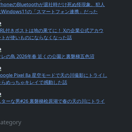
iPhoneのBluetoothが退社時だけ死ぬ怪現象。犯人
はWindows11の「スマートフォン連携」だった
URL付きポストは地の果てに！ Xの企業公式アカウ
ントが使いものにならなくなった話
オレの鳥 2026年春 近くの公園と裏磐梯五色沼
oogle Pixel 8a 星空モードで天の川撮影にトライし
たらめっちゃキレイで感動した話
スターな男#26 裏磐梯桧原湖で春の天の川にトライ
ategory