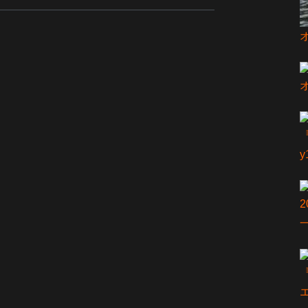
『
2
『