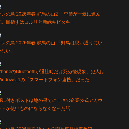
オレの鳥 2026年春 群馬の山2 「季節が一気に進ん
だ。目指すはコルリと新緑キビタキ」
オレの鳥 2026年春 群馬の山 「野鳥は思い通りにい
かない」
iPhoneのBluetoothが退社時だけ死ぬ怪現象。犯人は
Windows11の「スマートフォン連携」だった
URL付きポストは地の果てに！ Xの企業公式アカウ
ントが使いものにならなくなった話