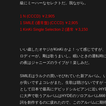
級にミーハーなセレクトだ。我ながら。
1 N (CCCD) ￥2,905
1 SMILE (通常盤) (CCCD) ￥2,905
1 KinKi Single Selection 2 (通常 ￥3,150
いい歳したオヤジがKinKi かよ！って感じです
ロディーが。剛は歌うまいし。眠いときの運転時
の夜はジャニーズのライブが！楽しみだ。
SMILEはラルクの買いそびれていた新アルバム
が良いですよコレがまた。生歌は聴けないですが・
として日本で最高にデビッドシルビアンに近いHY
に大声で歌うアルバムはHYDEのソロアルバム66
詞を創作するのに疲れたので、このアルバムに期