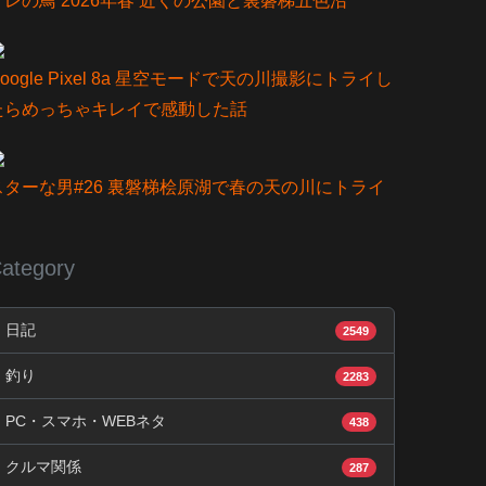
オレの鳥 2026年春 近くの公園と裏磐梯五色沼
oogle Pixel 8a 星空モードで天の川撮影にトライし
たらめっちゃキレイで感動した話
スターな男#26 裏磐梯桧原湖で春の天の川にトライ
ategory
日記
2549
釣り
2283
PC・スマホ・WEBネタ
438
クルマ関係
287