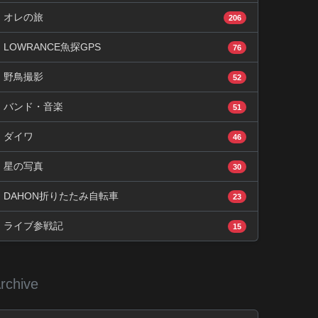
オレの旅
206
LOWRANCE魚探GPS
76
野鳥撮影
52
バンド・音楽
51
ダイワ
46
星の写真
30
DAHON折りたたみ自転車
23
ライブ参戦記
15
rchive