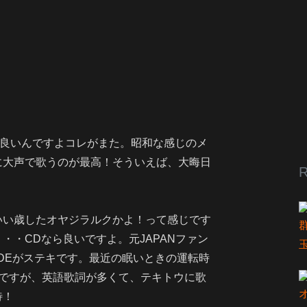
が、良いんですよコレがまた。昭和な感じのメ
に大声で歌うのが最高！そういえば、大晦日
R
。いい歳したオヤジラルクかよ！って感じです
・・CDなら良いですよ。元JAPANファン
DEがステキです。最近の眠いときの運転時
6ですが、英語歌詞が多くて、テキトウに歌
待！